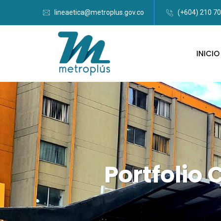
lineaetica@metroplus.gov.co
(+604) 210 7
INICIO
Portfolio 