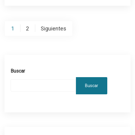
Paginación
1
2
Siguientes
de
entradas
Buscar
Buscar