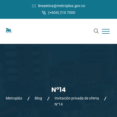
lineaetica@metroplus.gov.co
(+604) 210 7000
N°14
Metroplús
Blog
Invitación privada de oferta
N°14