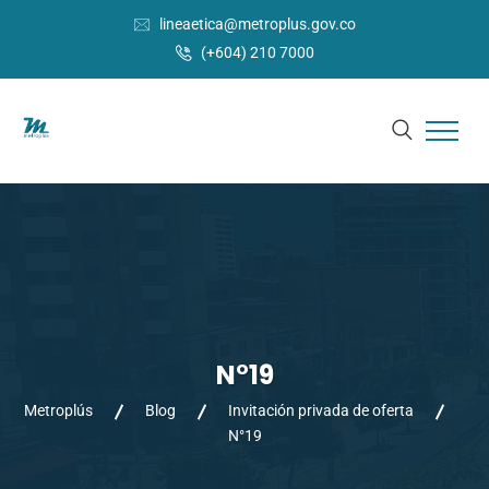
lineaetica@metroplus.gov.co
(+604) 210 7000
N°19
Metroplús
Blog
Invitación privada de oferta
N°19