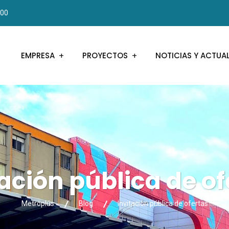
000
EMPRESA
PROYECTOS
NOTICIAS Y ACTUA
tación pública de of
Metroplús
Blog
Invitación pública de ofertas