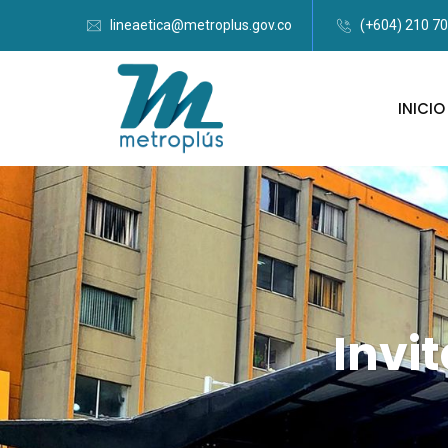
lineaetica@metroplus.gov.co
(+604) 210 7
INICIO
Invi