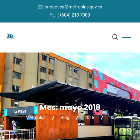
lineaetica@metroplus.gov.co
(+604) 210 7000
Mes:
mayo 2018
Metroplús
Blog
2018
05