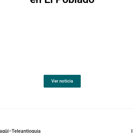
Ver noticia
tagüí–Teleantioquia