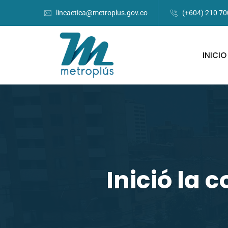
lineaetica@metroplus.gov.co
(+604) 210 7
INICIO
Inició la 