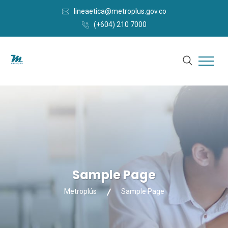
lineaetica@metroplus.gov.co
(+604) 210 7000
Sample Page
Metroplús
Sample Page