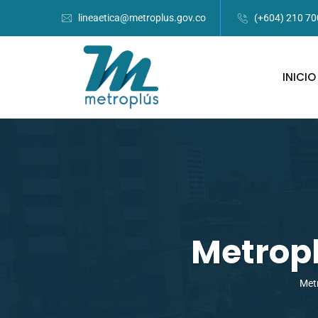
lineaetica@metroplus.gov.co
(+604) 210 7
INICIO
Metropl
Met