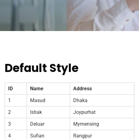
Default Style
ID
Name
Address
1
Masud
Dhaka
2
Istiak
Joypurhat
3
Deluar
Mymensing
4
Sufian
Rangpur