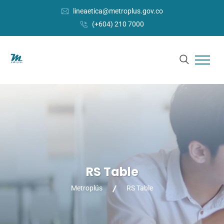
lineaetica@metroplus.gov.co
(+604) 210 7000
RS Table
Metroplús
RS Table