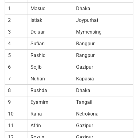
1
Masud
Dhaka
2
Istiak
Joypurhat
3
Deluar
Mymensing
4
Sufian
Rangpur
5
Rashid
Rangpur
6
Sojib
Gazipur
7
Nuhan
Kapasia
8
Rushda
Dhaka
9
Eyamim
Tangail
10
Rana
Netrokona
11
Afrin
Gazipur
12
Rokun
Gazipur