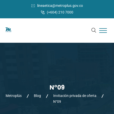
lineaetica@metroplus.gov.co
(+604) 210 7000
N°09
Metroplús
Blog
Invitación privada de oferta
N°09