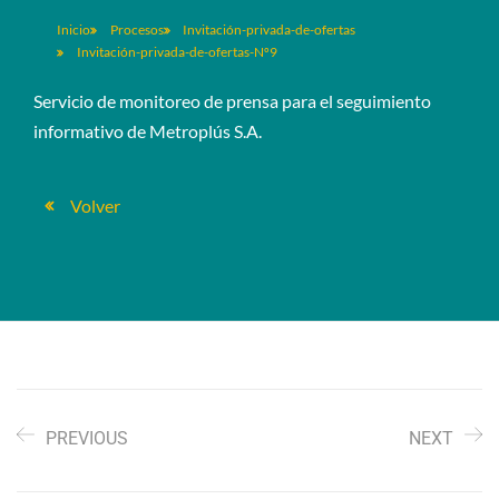
Inicio
Procesos
Invitación-privada-de-ofertas
Invitación-privada-de-ofertas-Nº9
Servicio de monitoreo de prensa para el seguimiento
informativo de Metroplús S.A.
Volver
PREVIOUS
NEXT