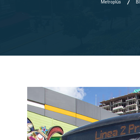
Metroplús
B