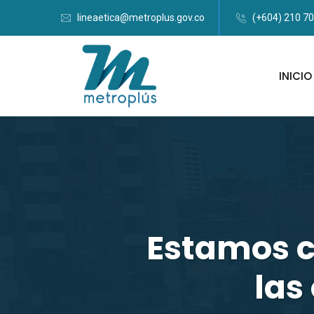
lineaetica@metroplus.gov.co
(+604) 210 7
INICIO
Estamos c
las