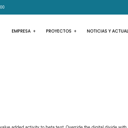
000
EMPRESA
PROYECTOS
NOTICIAS Y ACTUA
k value added activity to beta test. Override the digital divide wi