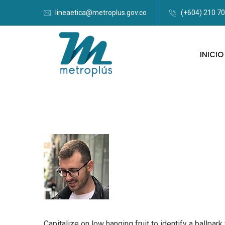
lineaetica@metroplus.gov.co
(+604) 210 7
INICIO
Capitalize on low hanging fruit to identify a ballpar