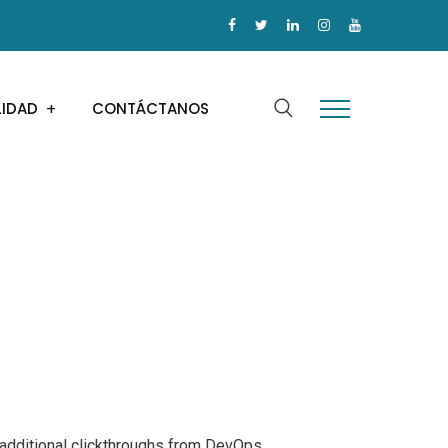
LIDAD
CONTÁCTANOS
th additional clickthroughs from DevOps.