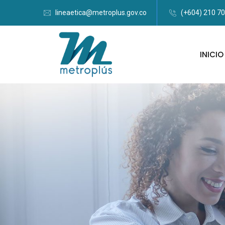
lineaetica@metroplus.gov.co
(+604) 210 7
INICIO