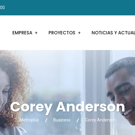
000
EMPRESA
PROYECTOS
NOTICIAS Y ACTUA
Corey Anderson
Metroplús
Business
Corey Anderson