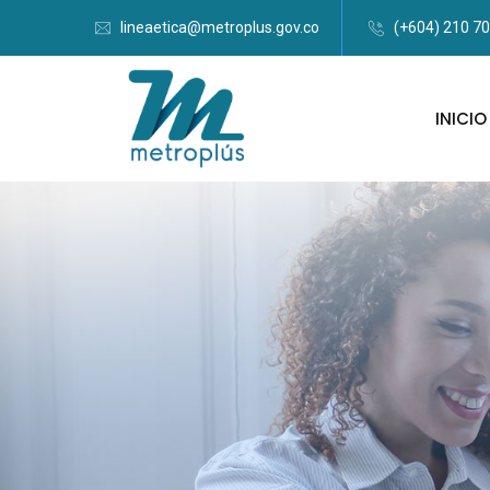
lineaetica@metroplus.gov.co
(+604) 210 7
INICIO