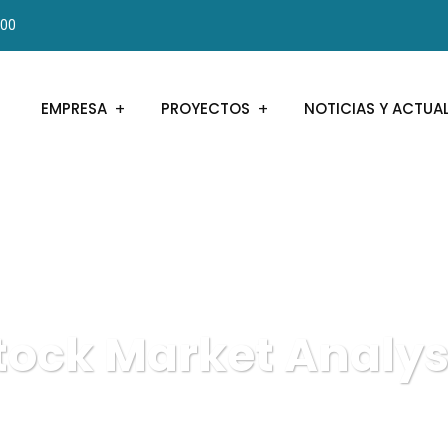
000
EMPRESA
PROYECTOS
NOTICIAS Y ACTUA
tock Market Analys
Metroplús
Digital Agency
Stock Market Analysis