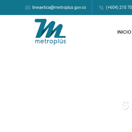
lineaetica@metroplus.gov.co
(+604) 210 7
INICIO
S