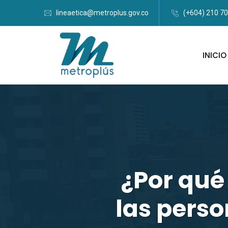
lineaetica@metroplus.gov.co
(+604) 210 7
INICIO
¿Por qué
las pers