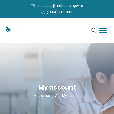
lineaetica@metroplus.gov.co
(+604) 210 7000
My account
Metroplús
My account