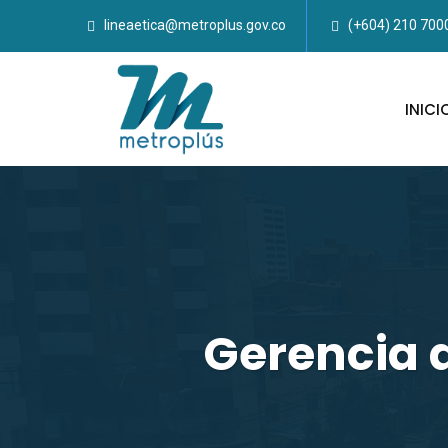
lineaetica@metroplus.gov.co
(+604) 210 700
INICI
Gerencia 