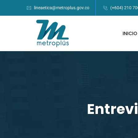
lineaetica@metroplus.gov.co
(+604) 210 7
INICIO
Entrev